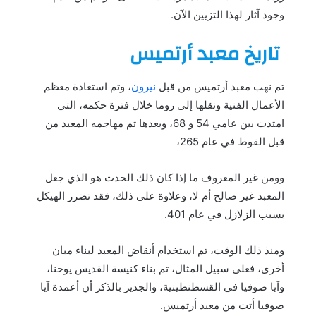
وجود آثار لهذا التزيين الآن.
تاريخ معبد أرتميس
تم نهب معبد أرتميس من قبل
نيرون
، وتم استعادة معظم
الأعمال الفنية ونقلها إلى روما خلال فترة حكمه، التي
امتدت بين عامي 54 و 68، وبعدها تم مهاجمه المعبد من
قبل القوط في عام 265،
وومن غير المعروف ما إذا كان ذلك الحدث هو الذي جعل
المعبد غير صالح أم لا، وعلاوة على ذلك، فقد تضرر الهيكل
بسبب الزلازل في عام 401.
ومنذ ذلك الوقت، تم استخدام أنقاض المعبد لبناء مبان
أخرى، فعلى سبيل المثال، تم بناء كنيسة القديس يوحنا،
وآيا صوفيا في القسطنطينية، والجدير بالذكر أن أعمدة آيا
صوفيا أتت من معبد أرتميس.