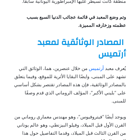
منطقة كانت تسيطر عليها الإمبراطورية اليونانية سابقًا.
وتم وضع المعبد في قائمة عجائب الدنيا السبع بسبب
عظمته وزخارفه المميزة.
المصادر الوثائقية لمعبد
أرتميس
يُعرف معبد
أرتميس
من خلال عنصرين، هما، الوثائق التي
تشهد على المبنى، وايضًا البقايا الأثرية للموقع، وفيما يتعلق
بالمصادر الوثائقية، فإن هذه المصادر تقتصر بشكل أساسي
على “بليني الأكبر”، المؤلف الروماني الذي قدم وصفًا
للمبنى.
ويوجد أيضًا “فيتروفيوس”، وهو مهندس معماري روماني من
القرن الأول قبل الميلاد، وفيلو البيزنطي، وهو عالم يوناني
من القرن الثالث قبل الميلاد، وقدما التفاصيل حول هذا