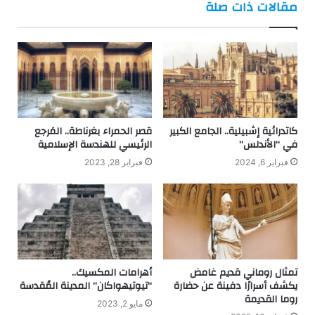
مقالات ذات صلة
كاتدرائية إشبيلية.. الجامع الكبير
قصر الحمراء بغرناطة.. المَرجع
في “الأندلس”
الرئيسي للهندسة الإسلامية
فبراير 6, 2024
فبراير 28, 2023
تمثال روماني قديم غامض
أهرامات المكسيك..
يكشف أسرارًا دفينة عن حضارة
“تيوتيهواكان” المدينة المُقدسة
روما القديمة
مايو 2, 2023