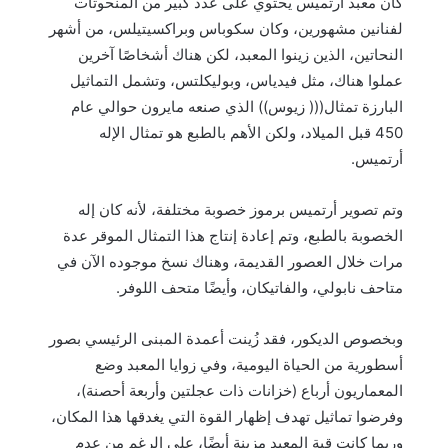
كان معبد أرتميس يحتوي على عدد كبير من المنحوتات
لفنانين مشهورين، وكان سكوباس وبراكسيتيلس، من أشهر
النحاتين، الذين زينوا المعبد، لكن هناك أشخاصًا آخرين
عملوا هناك، مثل فيدياس، وبوليكلتس، وتشمل التماثيل
البارزة تمثال((( زيوس)) الذي صنعه مايرون حوالي عام
450 قبل الميلاد، ولكن الأهم بالطبع هو تمثال الإله
أرتميس.
وتم تصوير أرتميس برموز خصوبة مختلفة، لأنه كان إله
الخصوبة بالطبع، وتم إعادة إنتاج هذا التمثال الموقر عدة
مرات خلال العصور القديمة، وهناك نسخ موجوده الآن في
متاحف نابولي، والفاتيكان، وأيضًا متحف اللوفر.
وبخصوص الديكور، فقد زُينت أعمدة المبنى الرئيسي بصور
أسطورية من الحياة اليومية، وفي زوايا المعبد وضع
المعماريون أرباع (خزانات ذات عجلتين وأربعة أحصنة)،
وفرضوا تماثيل تهدف إظهار القوة التي يغدقها هذا المكان،
وربما كانت قبة المعبد مزينة أيضًا، على الرغم من عدم