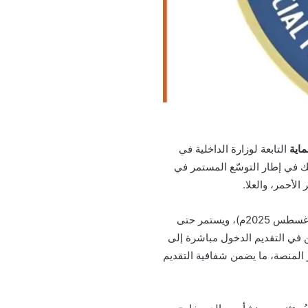
ماية
التابعة لوزارة الداخلية في
ن فتح باب القبول والتسجيل برتبة جندي لحملة الثانوية العامة للعام 1447 هـ، وذلك في إطار التوسّع المستمر في
اعتبارًا من يوم السبت الموافق 8 صفر 1447هـ (2 أغسطس 2025م)، ويستمر حتى
ين في التقديم الدخول مباشرة إلى
المنصة، ما يضمن شفافية التقديم