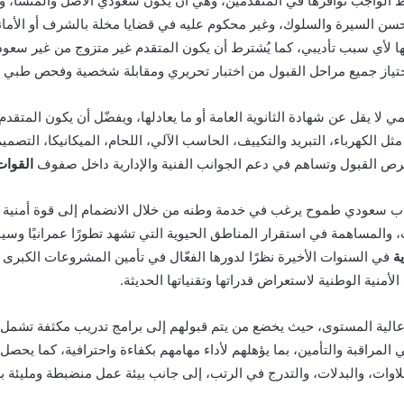
 الواجب توافرها في المتقدمين، وهي أن يكون سعودي الأصل والمنشأ، ويُ
ن حسن السيرة والسلوك، وغير محكوم عليه في قضايا مخلة بالشرف أو الأمانة
 لأي سبب تأديبي، كما يُشترط أن يكون المتقدم غير متزوج من غير سعود
اجتياز جميع مراحل القبول من اختبار تحريري ومقابلة شخصية وفحص طبي ب
ي لا يقل عن شهادة الثانوية العامة أو ما يعادلها، ويفضّل أن يكون المتقدم
الكهرباء، التبريد والتكييف، الحاسب الآلي، اللحام، الميكانيكا، التصميم
ص القبول وتساهم في دعم الجوانب الفنية والإدارية داخل صفوف
القوات
شاب سعودي طموح يرغب في خدمة وطنه من خلال الانضمام إلى قوة أمنية
 والمساهمة في استقرار المناطق الحيوية التي تشهد تطورًا عمرانيًا وسيا
ة
في السنوات الأخيرة نظرًا لدورها الفعّال في تأمين المشروعات الكبرى 
منية الوطنية لاستعراض قدراتها وتقنياتها الحديثة.
عالية المستوى، حيث يخضع من يتم قبولهم إلى برامج تدريب مكثفة تشمل المه
المراقبة والتأمين، بما يؤهلهم لأداء مهامهم بكفاءة واحترافية، كما يحص
اوات، والبدلات، والتدرج في الرتب، إلى جانب بيئة عمل منضبطة ومليئة بر