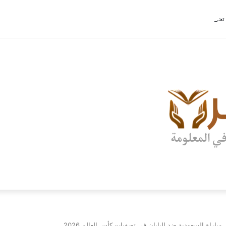
تحديث ببجي موبايل 4.2 الجديد.. رحلة “نشأة برايم-وود” التي غيّرت وجه إرانجل إلى الأبد
مباراة السعودية ضد اليابان في تصفيات كأس العالم 2026