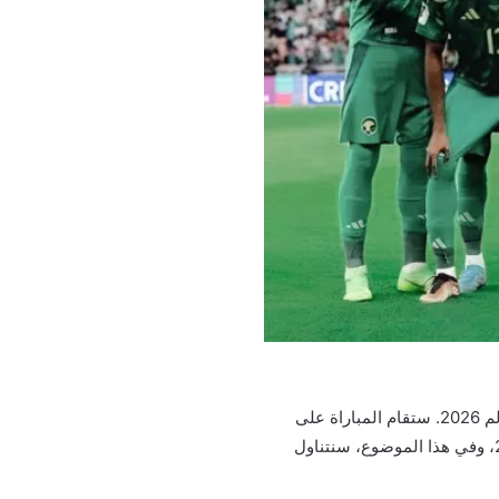
يستعد مشجعو المنتخب السعودي لمواجهة السعودية ضد اليابان ضمن التصفيات الآسيوية المؤهلة لكأس العالم 2026. ستقام المباراة على
ملعب مدينة الملك عبدالله الرياضية بجدة، المعروف بـ”الجوهرة المشعة”، وذلك يوم الخميس 10 أكتوبر 2024، وفي هذا الموضوع، سنتناول