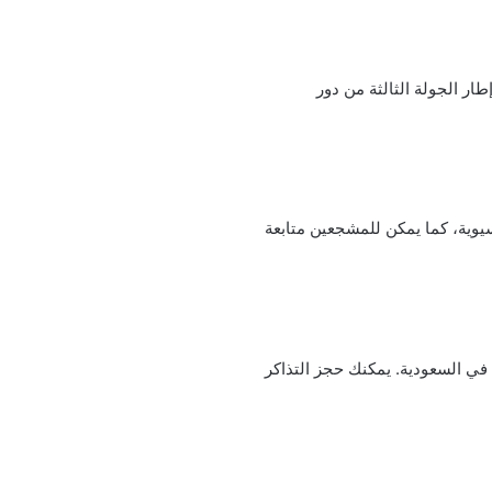
طار الجولة الثالثة من دور
إلى شبكة beIN Sports التي تنقل التصفيات الآسيوية، كما يمكن للمشجعين متابعة
 في السعودية. يمكنك حجز التذاكر