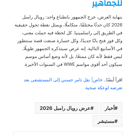
للجماهير
بنهاية العرض، خرج الجمهور بانطباع واحد: رويال رامبل
2026 كان حدثًا مختلفًا، متكاملًا، ويمثل نقطة تحول حقيقية
في الطريق إلى راسلمينيا. كل لحظة فيه حملت معنى،
وكل فوز فتح بابًا جديدًا، وكل خسارة صنعت قصة ستتطور
في الأسابيع التالية. إنه عرض سيتذكره الجمهور طويلًا،
ليس فقط لأنه كان ممتعًا، بل لأنه وضع أساس موسم
سيكون أحد أقوى مواسم WWE في السنوات الأخيرة.
اقرأ أيضًا..
خاص| نقل تامر حسني إلى المستشفى بعد
تعرضه لوعكة صحية
أخبار
عرض رويال رامبل 2026
مستبشر