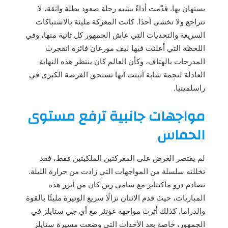
يستهان بها. قدّمت أداءً يشبه رحلة صعود بطلة واثقة، لا
تتراجع ولا تخشى أحدًا. كانت المعركة مليئة بالاشتباكات
السريعة والتحديات التي عاش الجمهور كل ثانية منها، وفي
اللحظة التي أعلنت فيها ليف مورغان فائزة انفجرت
المدرجات بالهتاف، وكأن العالم كان ينتظر هذه النهاية
العادلة لنجمة شابة أثبتت أنها تستحق الفرصة الكبرى في
راسلمينيا.
مواجهات جانبية ترفع مستوى
الحماس
لم يقتصر العرض على المعركتين الملكيتين فقط، فقد
تخللته سلسلة من المواجهات التي زادت من حرارة الليلة.
تصادم درو ماكنتاير مع سامي زين كان من أبرز هذه
المباريات، حيث قدم الاثنان نزالًا سريع الوتيرة مليئًا بالقوة
والدراما. كذلك أثرت مواجهة غونثر مع أي جي ستايلز في
الجمهور، خاصة بعد الأحداث التي وضعت مسيرة ستايلز