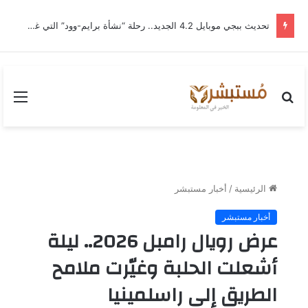
تحديث ببجي موبايل 4.2 الجديد.. رحلة “نشأة برايم-وود” التي غيّرت وجه إرانجل إلى الأبد
بحث
القا
عن
الرئيسية
/
أخبار مستبشر
أخبار مستبشر
عرض رويال رامبل 2026.. ليلة
أشعلت الحلبة وغيّرت ملامح
الطريق إلى راسلمينيا