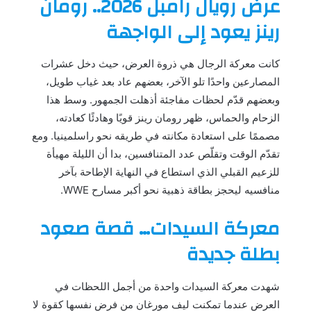
عرض رويال رامبل 2026.. رومان
رينز يعود إلى الواجهة
كانت معركة الرجال هي ذروة العرض، حيث دخل عشرات
المصارعين واحدًا تلو الآخر، بعضهم عاد بعد غياب طويل،
وبعضهم قدّم لحظات مفاجئة أذهلت الجمهور. وسط هذا
الزحام والحماس، ظهر رومان رينز قويًا وهادئًا كعادته،
مصممًا على استعادة مكانته في طريقه نحو راسلمينيا. ومع
تقدّم الوقت وتقلّص عدد المتنافسين، بدا أن الليلة مهيأة
للزعيم القبلي الذي استطاع في النهاية الإطاحة بآخر
منافسيه ليحجز بطاقة ذهبية نحو أكبر مسارح WWE.
معركة السيدات… قصة صعود
بطلة جديدة
شهدت معركة السيدات واحدة من أجمل اللحظات في
العرض عندما تمكنت ليف مورغان من فرض نفسها كقوة لا