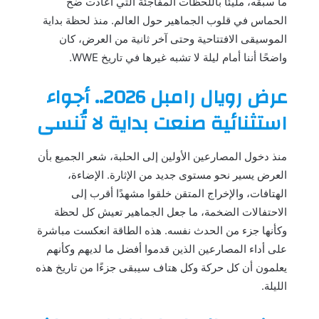
ما سبقه، مليئًا باللحظات المفاجئة التي أعادت ضخ
الحماس في قلوب الجماهير حول العالم. منذ لحظة بداية
الموسيقى الافتتاحية وحتى آخر ثانية من العرض، كان
واضحًا أننا أمام ليلة لا تشبه غيرها في تاريخ WWE.
عرض رويال رامبل 2026.. أجواء
استثنائية صنعت بداية لا تُنسى
منذ دخول المصارعين الأولين إلى الحلبة، شعر الجميع بأن
العرض يسير نحو مستوى جديد من الإثارة. الإضاءة،
الهتافات، والإخراج المتقن خلقوا مشهدًا أقرب إلى
الاحتفالات الضخمة، ما جعل الجماهير تعيش كل لحظة
وكأنها جزء من الحدث نفسه. هذه الطاقة انعكست مباشرة
على أداء المصارعين الذين قدموا أفضل ما لديهم وكأنهم
يعلمون أن كل حركة وكل هتاف سيبقى جزءًا من تاريخ هذه
الليلة.