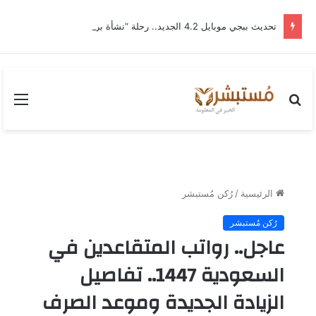
تحديث ببجي موبايل 4.2 الجديد.. رحلة “نشأة برايم-وود” التي غيّرت وجه إرانجل إلى الأبد
بحث
القا
عن
الرئيسية
/
رُكن مُستبشر
رُكن مُستبشر
عاجل.. رواتب المتقاعدين في
السعودية 1447.. تفاصيل
الزيادة الجديدة وموعد الصرف