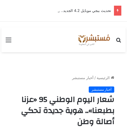
تحديث ببجي موبايل 4.2 الجديد.. رحلة “نشأة برايم-وود” التي غيّرت وجه إرانجل إلى الأبد
بحث
القا
عن
الرئيسية
/
أخبار مستبشر
أخبار مستبشر
شعار اليوم الوطني 95 «عزنا
بطبعنا».. هوية جديدة تحكي
أصالة وطن