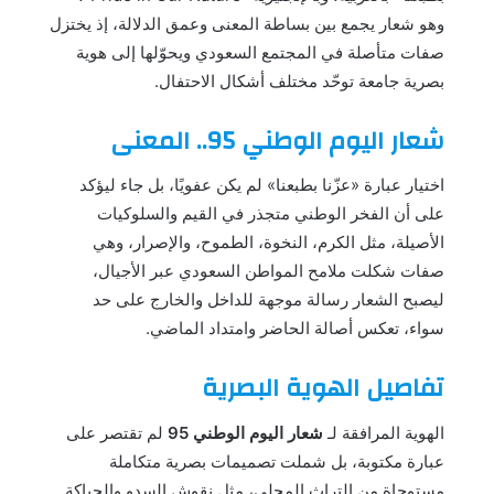
وهو شعار يجمع بين بساطة المعنى وعمق الدلالة، إذ يختزل
صفات متأصلة في المجتمع السعودي ويحوّلها إلى هوية
بصرية جامعة توحّد مختلف أشكال الاحتفال.
شعار اليوم الوطني 95.. المعنى
اختيار عبارة «عزّنا بطبعنا» لم يكن عفويًا، بل جاء ليؤكد
على أن الفخر الوطني متجذر في القيم والسلوكيات
الأصيلة، مثل الكرم، النخوة، الطموح، والإصرار، وهي
صفات شكلت ملامح المواطن السعودي عبر الأجيال،
ليصبح الشعار رسالة موجهة للداخل والخارج على حد
سواء، تعكس أصالة الحاضر وامتداد الماضي.
تفاصيل الهوية البصرية
الهوية المرافقة لـ
شعار اليوم الوطني 95
لم تقتصر على
عبارة مكتوبة، بل شملت تصميمات بصرية متكاملة
مستوحاة من التراث المحلي، مثل نقوش السدو والحياكة