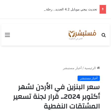
تحديث ببجي موبايل 4.2 الجديد.. رحلة “نشأة برايم-وود” التي غيّرت وجه إرانجل إلى الأبد
بحث
القا
عن
الرئيسية
/
أخبار مستبشر
أخبار مستبشر
سعر البنزين في الأردن لشهر
أكتوبر 2024.. قرار لجنة تسعير
المشتقات النفطية