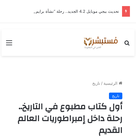
تحديث ببجي موبايل 4.2 الجديد.. رحلة “نشأة برايم-وود” التي غيّرت وجه إرانجل إلى الأبد
بحث
القا
عن
الرئيسية
/
تاريخ
تاريخ
أول كتاب مطبوع في التاريخ..
رحلة داخل إمبراطوريات العالم
القديم