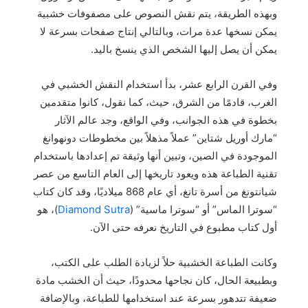
وبهذه الطريقة، يتم نقش النصوص على مصفوفات خشبية
يمكن نسخها عدة مرات، وبالتالي إنتاج صفحات بسرعة لا
يمكن أن يصل إليها الشخص الذي ينسخ باليد.
وفي القرن الرابع عشر، بدأ استخدام النقش الخشبي في
الغرب، قادمًا من الشرق، حيث، كما نقول، كانوا متقدمين
بخطوة في هذه الجوانب، وفي الواقع، وجد عالم الآثار
“مارك أوريل شتاين” عملاً مذهلاً بين مخطوطات دونهوانغ
الموجودة في الصين، وتبين أنها وثيقة تم إعدادها باستخدام
تقنية الطباعة هذه ويعود تاريخها إلى العام التاسع من عصر
شيانتونغ من أسرة تانغ، أي عام 868 ميلاديًا، وقد كان كتاب
“سوترا الماس” أو “سوترا ماسية” (
Diamond Sutra
)، هو
أول كتاب مطبوع في التاريخ نعرفه حتى الآن.
وكانت الطباعة الخشبية حلاً لزيادة الطلب على الكتب،
وبطبيعة الحال، كان نجاحها محدودًا، حيث أن الخشب مادة
ضعيفة تتدهور بسرعة عند استخدامها للطباعة، وبالإضافة