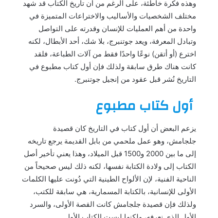
وهذه فكرة خاطئة، على الرغم من أن تاريخ الكتاب قد شهد
مختلف الشخصيات والأساليب والاختراعات المتميزة في
واحدة من أهم العمليات للإنسان وقدرته على التواصل
وتبادل المعرفة، ويعد جوتنبرج، بلا شك، أحد الأبطال، لكنه
اخترع (أو أتقن) نوعًا واحدًا فقط من آلات الطباعة، فلقد
كانت هناك طرق سابقة ولذلك فإن أول كتاب مطبوع في
التاريخ نُشر قبل عقود من إنجيل جوتنبرج.
أول كتاب مطبوع
يزعم البعض أن أول كتاب في التاريخ كان قصيدة
جلجامش، وهو عمل ملحمي من بابل القديمة يرجع تاريخه
إلى ما بين 2000 و1500 قبل الميلاد، وهذا يعني تأخير أصل
الكتاب إلى ولادة الكتابة نفسها، لكنه ذلك ليس صحيحاً من
الناحية الفنية، لإن الألواح الطينية التي دُونت عليها الكلمات
الأولى للإنسانية، بالكتابة المسمارية، هي سابقة للكتب،
ولذلك فإن قصيدة جلجامش كانت القصة الأولى، والسرد
الأول الذي نعرفه، ولكنها ليست الكتاب الأول.