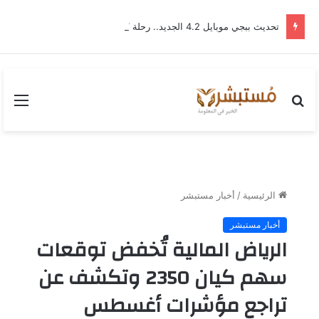
تحديث ببجي موبايل 4.2 الجديد.. رحلة “نشأة برايم-وود” التي غيّرت وجه إرانجل إلى الأبد
بحث
القا
عن
الرئيسية
/
أخبار مستبشر
أخبار مستبشر
الرياض المالية تُخفض توقعات
سهم كيان 2350 وتكشف عن
تراجع مؤشرات أغسطس