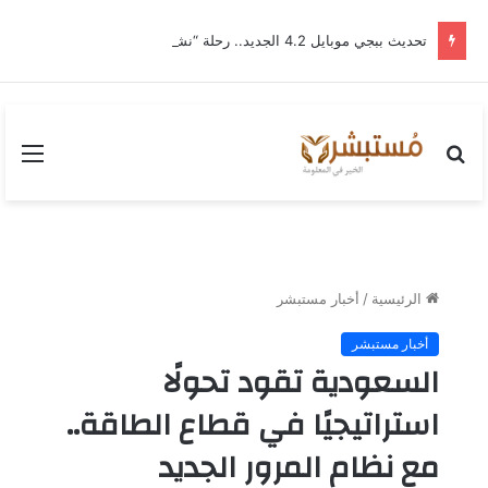
تحديث ببجي موبايل 4.2 الجديد.. رحلة “نشأة برايم-وود” التي غيّرت وجه إرانجل إلى الأبد
بحث
القا
عن
الرئيسية
/
أخبار مستبشر
أخبار مستبشر
السعودية تقود تحولًا
استراتيجيًا في قطاع الطاقة..
مع نظام المرور الجديد