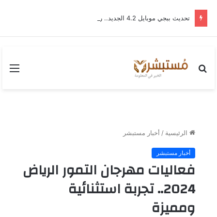
تحديث ببجي موبايل 4.2 الجديد.. رحلة “نشأة برايم-وود” التي غيّرت وجه إرانجل إلى الأبد
بحث
القا
عن
الرئيسية
/
أخبار مستبشر
أخبار مستبشر
فعاليات مهرجان التمور الرياض
2024.. تجربة استثنائية
ومميزة