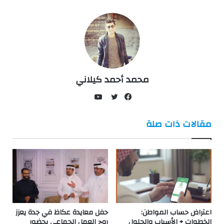
محمد أحمد كيلاني
يوتيوب
فيسبوك
تويتر
مقالات ذات صلة
اعتراض حساب المواطن:
حفل معايدة عكاظ في جدة يعزز
الخطوات + الأسباب والحلول
روح العمل الجماعي بحضور