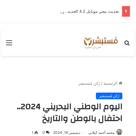
تحديث ببجي موبايل 4.2 الجديد.. رحلة “نشأة برايم-وود” التي غيّرت وجه إرانجل إلى الأبد
بحث
القا
عن
الرئيسية
/
رُكن مُستبشر
رُكن مُستبشر
اليوم الوطني البحريني 2024..
احتفال بالوطن والتاريخ
محمد أحمد كيلاني
ديسمبر 16, 2024
0
1