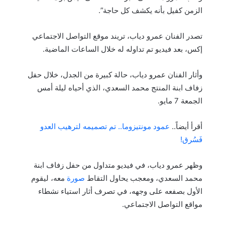
الزمن كفيل بأنه يكشف كل حاجة”.
تصدر الفنان عمرو دياب، تريند موقع التواصل الاجتماعي
إكس، بعد فيديو تم تداوله له خلال الساعات الماضية.
وأثار الفنان عمرو دياب، حالة كبيرة من الجدل، خلال حفل
زفاف ابنة المنتج محمد السعدي، الذي أحياه ليلة أمس
الجمعة 7 مايو.
أقرأ أيضاً..
عمود مونتيزوما.. تم تصميمه لترهيب العدو
فَسُرق!
وظهر عمرو دياب، في فيديو متداول من حفل زفاف ابنة
محمد السعدي، ومعجب يحاول التقاط
صورة
معه، ليقوم
الأول بصفعه على وجهه، في تصرف أثار استياء نشطاء
مواقع التواصل الاجتماعي.