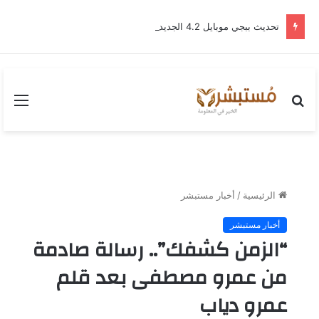
تحديث ببجي موبايل 4.2 الجديد.. رحلة “نشأة برايم-وود” التي غيّرت وجه إرانجل إلى الأبد
بحث
القا
عن
الرئيسية
/
أخبار مستبشر
أخبار مستبشر
“الزمن كشفك”.. رسالة صادمة
من عمرو مصطفى بعد قلم
عمرو دياب