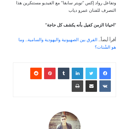
وتفاعل رواد إكس “تويتر سابقا” مع الفيديو مستنكرين هذا
التصرف للفنان عمرو دياب
“احيانا الزمن كفيل بأنه يكشف كل حاجة”
أقرأ أيضاً..
الفرق بين الصهيونية واليهودية والسامية.. وما
هو الشُتات؟
لينكدإن
بينتيريست
مشاركة عبر البريد
طباعة