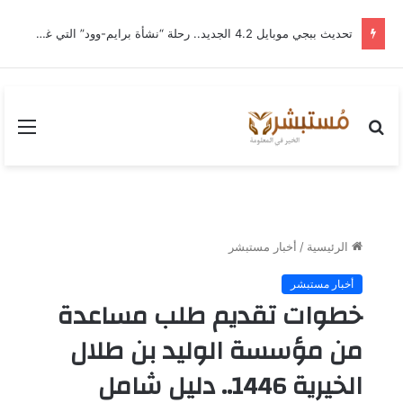
تحديث ببجي موبايل 4.2 الجديد.. رحلة “نشأة برايم-وود” التي غيّرت وجه إرانجل إلى الأبد
بحث
القا
عن
الرئيسية
/
أخبار مستبشر
أخبار مستبشر
خطوات تقديم طلب مساعدة
من مؤسسة الوليد بن طلال
الخيرية 1446.. دليل شامل