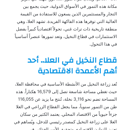
مكانة هذه التمور في الأسواق الدولية، حيث يجمع بين
التجار والمستثمرين الذين يسعون للاستفادة من القيمة
العالية التي توفرها هذه الفاكهة الفريدة. تشهد العلا، وهي
منطقة تاريخية ذات تراث غني، تحولاً اقتصادياً كبيراً بفضل
الاستثمارات في قطاع النخيل، وتعد تمورها عنصراً أساسياً
في هذا التحول.
قطاع النخيل في العلا.. أحد
أهم الأعمدة الاقتصادية
تُعد زراعة النخيل من الأنشطة الأساسية في محافظة العلا،
حيث تغطي مساحة شاسعة تصل إلى 16,579 هكتاراً. هذه
المساحة تضم نحو 3,116 نخلة، تُنتج ما يزيد عن 116,055
طن من التمور سنوياً، مما يجعل القطاع الزراعي في العلا
جزءاً حيوياً من الاقتصاد المحلي. يعتمد الكثير من سكان
العلا على زراعة النخيل كمصدر رئيسي للدخل، ويُساهم في
تعزيز التوازن الاقتصادي وتحقيق الأمن الغذائي في