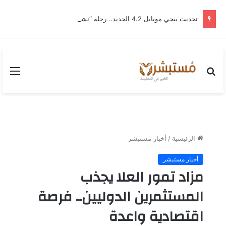
تحديث ببجي موبايل 4.2 الجديد.. رحلة “نشأة برايم-وود” التي غيّرت وجه إرانجل إلى الأبد
بحث
القا
عن
الرئيسية
/
أخبار مستبشر
أخبار مستبشر
مزاد تمور العلا يجذب
المستثمرين الدوليين.. فرصة
اقتصادية واعدة