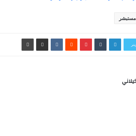
مستبشر
لينكدإن
بينتيريست
مشاركة عبر البريد
طباعة
يتر
يلاني
ب