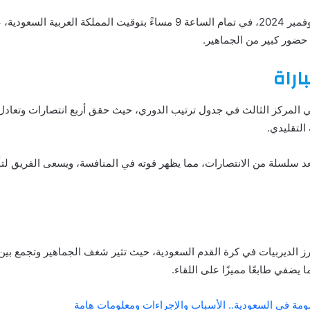
من المقرر أن تُقام المباراة في 1 نوفمبر 2024، في تمام الساعة 9 مساءً بتوقيت
حضور كبير من الجماهير.
اراة
في المركز الثالث في جدول ترتيب الدوري، حيث حقق أربع انتصارات وتعادل
التقليدي.
بعد سلسلة من الانتصارات، مما يظهر قوته في المنافسة، ويسعى الفريق لتأ
برز الديربيات في كرة القدم السعودية، حيث تثير شغف الجماهير وتجمع بين 
ما يضفي طابعًا مميزًا على اللقاء.
ومة في السعودية.. الأسباب والإجراءات ومعلومات هامة