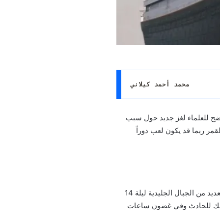
محمد أحمد كيلاني
تضح للعلماء لغز جديد حول سبب
قمر ربما قد يكون لعب دوراً
لنشرح لكم ذلك المشهد ليلة غرق السفينة بشكل أكثر دقة، لقد كانت ظروف البحر خطيرة جداً وكان هنالك العديد من الجبال الجليدية ليلة 14
تايتانيك للحادث وفي غضون ساعات