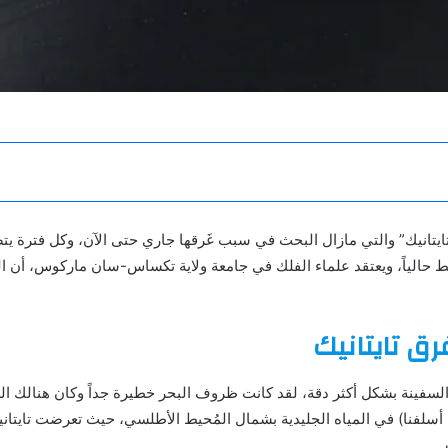
تايتانيك” والتي مازال البحث في سبب غَرقها جاري حتى الآن، وكل فترة ي
يط حالياً، ويعتقد علماء الفلك في جامعة ولاية تكساس-سان ماركوس، أن ال
ق تايتانيك
لسفينة كما أسلفنا) في المياه الجليدية بشمال المُحيط الأطلسي، حيث تعرضت 