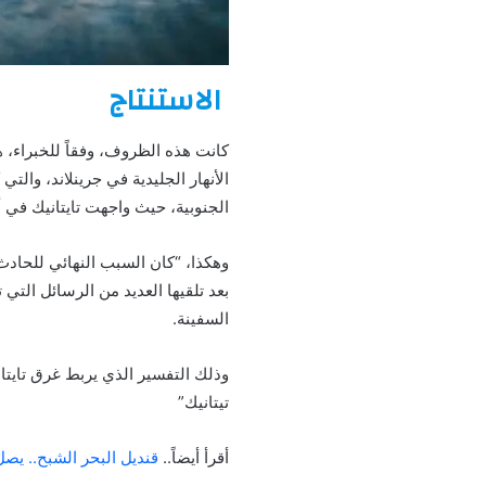
الاستنتاج
كانت هذه الظروف، وفقاً للخبراء،
الأنهار الجليدية في جرينلاند، وال
الجنوبية، حيث واجهت تايتانيك في أبريل 1912، وحدثت 
وهكذا، “كان السبب النهائي للحادث
بعد تلقيها العديد من الرسائل التي 
السفينة.
وذلك التفسير الذي يربط غرق تايتا
تيتانيك”
أقرأ أيضاً..
قنديل البحر الشبح.. يصل طوله إل