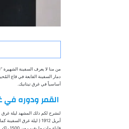
من منا لا يعرف السفينة الشهيرة “
دمار السفينة القابعة في قاع المُح
أساسياً في غرق تيتانيك.
القمر ودوره في غر
أبريل 1912 ( ليلة غرق ا
قليلة مات ما يقرب من 1500 راكب.