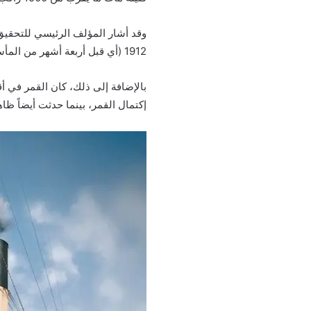
1912 (أي قبل أربعة أشهر من المأساة)، قد اكتشف أن القمر محاذياً للشمس، وتلك الظاهرة تُزيد من قوة الجاذبية فيما بينهما.
إكتمال القمر، بينما حدثت أيضاً 