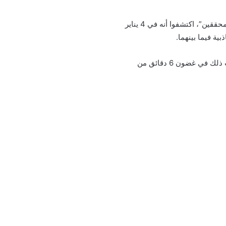
وقد أشار المؤلف الرئيسي للتحقيق، دونالد أولسون، إلى أنه من خلال سلسلة من الأساليب “تشبه أساليب المحققين”، اكتشفوا أنه في 4 يناير
بالإضافة إلى ذلك، كان القمر في أقرب نقطة له مع الأرض، وهي النقطة الأقرب له منذ 1400 عام، حيث حدث ذلك في غضون 6 دقائق من