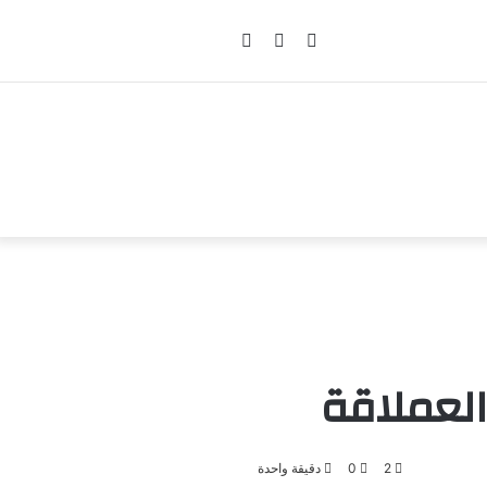
تسجيل
مقال
إضافة
الدخول
عشوائي
عمود
جانبي
 العملاقة
2
0
دقيقة واحدة