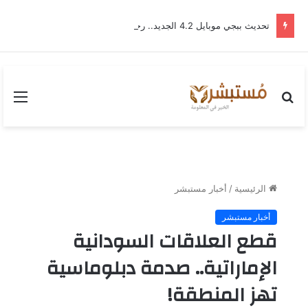
تحديث ببجي موبايل 4.2 الجديد.. رحلة “نشأة برايم-وود” التي غيّرت وجه إرانجل إلى الأبد
بحث
القا
عن
الرئيسية
/
أخبار مستبشر
أخبار مستبشر
قطع العلاقات السودانية
الإماراتية.. صدمة دبلوماسية
تهز المنطقة!