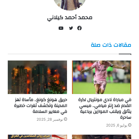
محمد أحمد كيلاني
يوتيوب
فيسبوك
تويتر
مقالات ذات صلة
في مباراة نادي مونتريال لكرة
حريق هونغ كونغ.. مأساة تهز
القدم ضد إنتر ميامي.. ميسي
المدينة وتكشف ثغرات خطيرة
يتألق ويقلب الموازين برباعية
في معايير السلامة
ساحرة
نوفمبر 28, 2025
يوليو 6, 2025