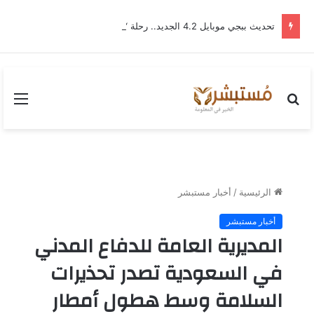
تحديث ببجي موبايل 4.2 الجديد.. رحلة “نشأة برايم-وود” التي غيّرت وجه إرانجل إلى الأبد
بحث
القا
عن
الرئيسية
/
أخبار مستبشر
أخبار مستبشر
المديرية العامة للدفاع المدني
في السعودية تصدر تحذيرات
السلامة وسط هطول أمطار