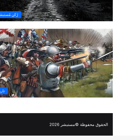
رُكن مُستبش
تاري
الحقوق محفوظة ©مستبشر 2026