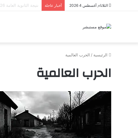
تحديث ببجي موبايل 4.2 الجديد.. رحلة “نشأة برايم-وود” التي غيّرت وجه إرانجل إلى الأبد
الثلاثاء, أغسطس 4 2026
أخبار عاجلة
الرئيسية
/
الحرب العالمية
الحرب العالمية