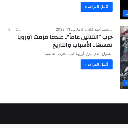
أكمل القراءة »
ر
محمد أحمد كيلاني
مارس 13, 2023
2
0
حرب “الثلاثين عاماً”.. عندما مَزقت أوروبا
نفسها.. الأسباب والتاريخ
الصراع الذي مَزق أوروبا قبل الحرب العالمية
أكمل القراءة »
خ